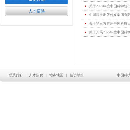
关于2025年度中国科学
人才招聘
中国科技出版传媒集团有
关于第三方冒用中国科技
关于开展2025年度中国
联系我们
|
人才招聘
|
站点地图
|
信访举报
中国科技