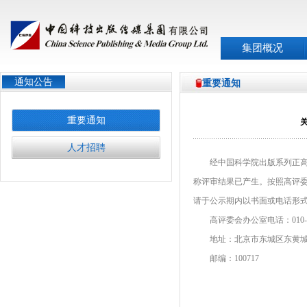
集团概况
通知公告
重要通知
重要通知
人才招聘
经中国科学院出版系列正高
称评审结果已产生。按照高评委会
请于公示期内以书面或电话形
高评委会办公室电话：010-65
地址：北京市东城区东黄城
邮编：100717