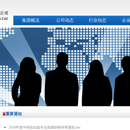
集团概况
公司动态
行业动态
企
重要通知
2016年度中科院出版专业高级职称评审通知.doc