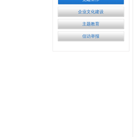
企业文化建设
主题教育
信访举报