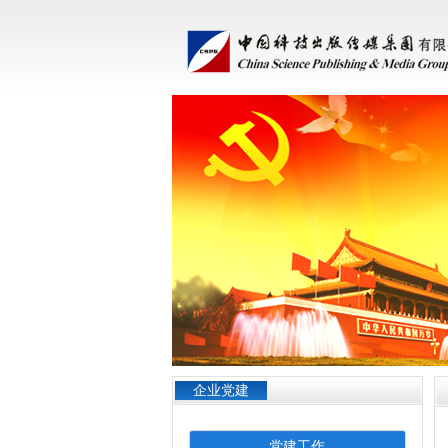
企业党建
党建工作