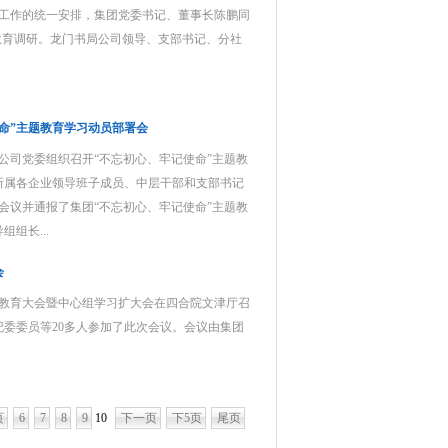
研工作的统一安排，集团党委书记、董事长陈鹏同
教育调研。龙门书局公司领导、支部书记、分社
命”主题教育学习动员部署会
限公司党委组织召开“不忘初心、牢记使命”主题教
所属各企业领导班子成员、中层干部和支部书记
会议并通报了集团“不忘初心、牢记使命”主题教
组长...
会
示教育大会暨中心组学习扩大会在四合院文津厅召
委委员等20多人参加了此次会议。会议由集团
页
6
7
8
9
10
下一页
下5页
尾页